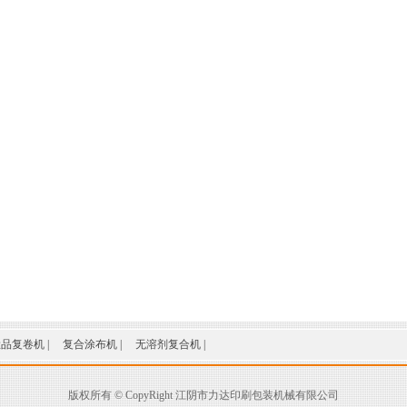
检品复卷机
|
复合涂布机
|
无溶剂复合机
|
版权所有 © CopyRight 江阴市力达印刷包装机械有限公司