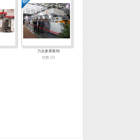
访
力达参展集锦
张数:(5)