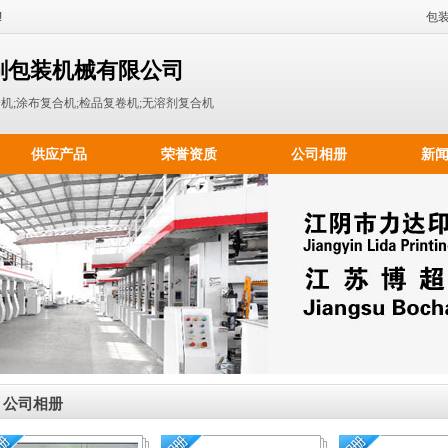
!
包
刷包装机械有限公司
机;涂布复合机;检品复卷机;无溶剂复合机
供应产品
荣誉资质
公司相册
新
公司相册